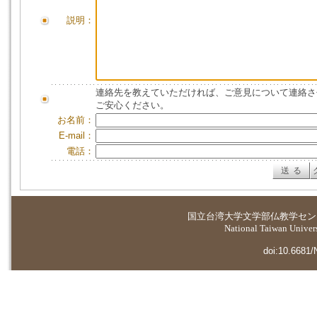
説明：
連絡先を教えていただければ、ご意見について連絡さ
ご安心ください。
お名前：
E-mail：
電話：
国立台湾大学
文学部仏教学セン
National Taiwan Universi
doi:10.6681