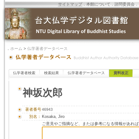
サイトマップ
．
本館について
．
諮問委員会
．
．
ホーム
>
仏学著者データベース
仏学著者検索
検索結果
仏学著者データベース
資料改正
神坂次郎
著者番号
46943
別名：
Kosaka, Jiro
ご意見やご指摘など、または参考になる情報があれば