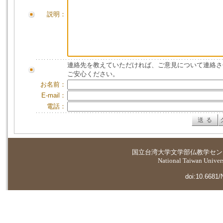
説明：
連絡先を教えていただければ、ご意見について連絡さ
ご安心ください。
お名前：
E-mail：
電話：
国立台湾大学
文学部仏教学セン
National Taiwan Universi
doi:10.6681