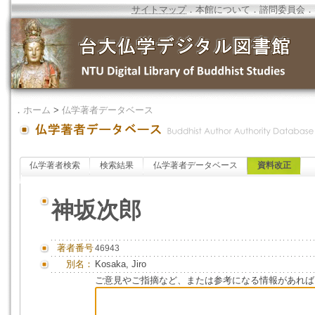
サイトマップ
．
本館について
．
諮問委員会
．
．
ホーム
>
仏学著者データベース
仏学著者検索
検索結果
仏学著者データベース
資料改正
神坂次郎
著者番号
46943
別名：
Kosaka, Jiro
ご意見やご指摘など、または参考になる情報があれば