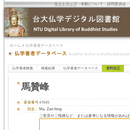
サイトマップ
．
本館について
．
諮問委員会
．
．
ホーム
>
仏学著者データベース
仏学著者検索
検索結果
仏学著者データベース
資料改正
馬贊峰
著者番号
47645
別名：
Ma, Zan-feng
ご意見やご指摘など、または参考になる情報があれば