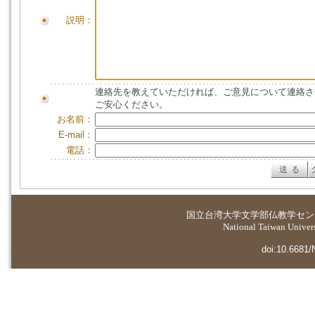
説明：
連絡先を教えていただければ、ご意見について連絡さ
ご安心ください。
お名前：
E-mail：
電話：
国立台湾大学
文学部仏教学セン
National Taiwan Universi
doi:10.6681