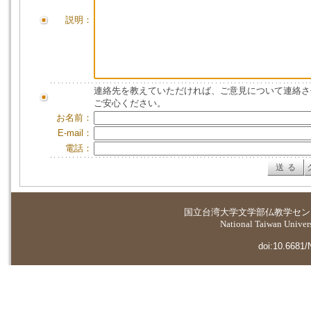
説明：
連絡先を教えていただければ、ご意見について連絡さ
ご安心ください。
お名前：
E-mail：
電話：
国立台湾大学
文学部仏教学セン
National Taiwan Universi
doi:10.6681