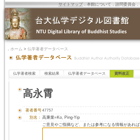
サイトマップ
．
本館について
．
諮問委員会
．
．
ホーム
>
仏学著者データベース
仏学著者検索
検索結果
仏学著者データベース
資料改正
高永霄
著者番号
47757
別名：
高秉業=Ko, Ping-Yip
ご意見やご指摘など、または参考になる情報があれば