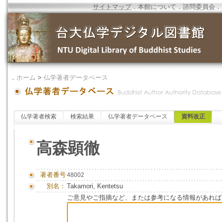
サイトマップ
．
本館について
．
諮問委員会
．
．
ホーム
>
仏学著者データベース
仏学著者検索
検索結果
仏学著者データベース
資料改正
高森顕徹
著者番号
48002
別名：
Takamori, Kentetsu
ご意見やご指摘など、または参考になる情報があれば