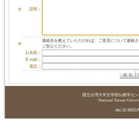
説明：
連絡先を教えていただければ、ご意見について連絡さ
ご安心ください。
お名前：
E-mail：
電話：
国立台湾大学
文学部仏教学セン
National Taiwan Universi
doi:10.6681