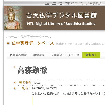
サイトマップ
．
本館について
．
諮問委員会
．
．
ホーム
>
仏学著者データベース
仏学著者検索
検索結果
仏学著者データベース
資料改正
高森顕徹
著者番号
48002
別名：
Takamori, Kentetsu
ご意見やご指摘など、または参考になる情報があれば