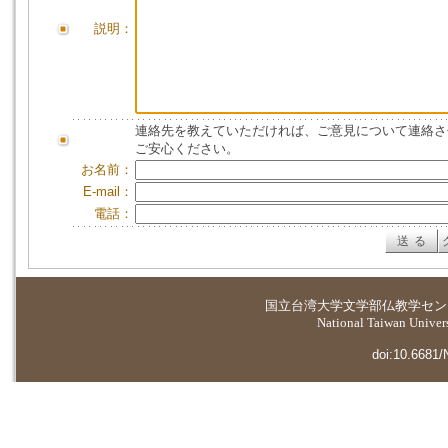
説明：
連絡先を教えていただければ、ご意見について連絡さ
ご安心ください。
お名前：
E-mail：
電話：
国立台湾大学
文学部仏教学セン
National Taiwan Universi
doi:10.6681