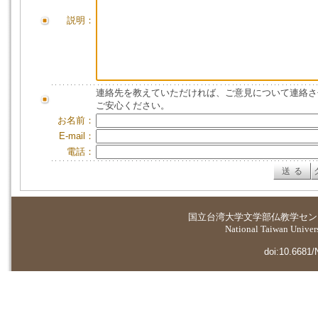
説明：
連絡先を教えていただければ、ご意見について連絡さ
ご安心ください。
お名前：
E-mail：
電話：
国立台湾大学
文学部仏教学セン
National Taiwan Universi
doi:10.6681