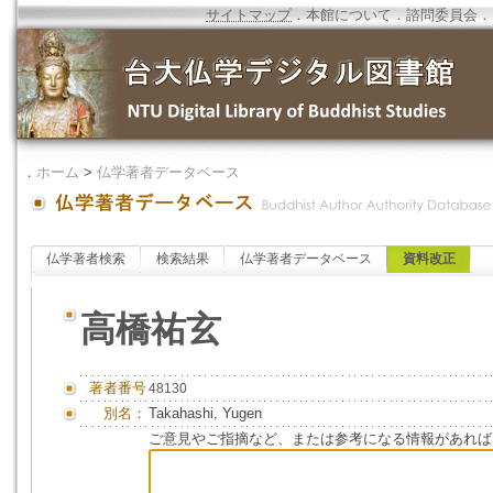
サイトマップ
．
本館について
．
諮問委員会
．
．
ホーム
>
仏学著者データベース
仏学著者検索
検索結果
仏学著者データベース
資料改正
高橋祐玄
著者番号
48130
別名：
Takahashi, Yugen
ご意見やご指摘など、または参考になる情報があれば