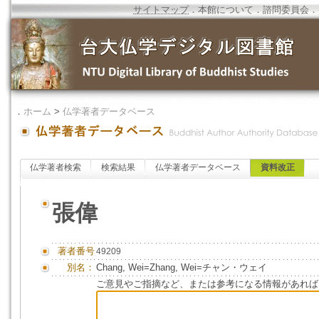
サイトマップ
．
本館について
．
諮問委員会
．
．
ホーム
>
仏学著者データベース
仏学著者検索
検索結果
仏学著者データベース
資料改正
張偉
著者番号
49209
別名：
Chang, Wei=Zhang, Wei=チャン・ウェイ
ご意見やご指摘など、または参考になる情報があれば