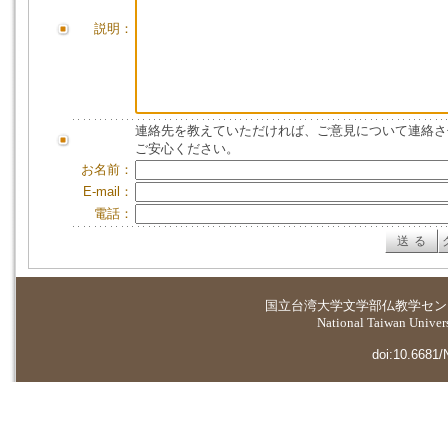
説明：
連絡先を教えていただければ、ご意見について連絡さ
ご安心ください。
お名前：
E-mail：
電話：
国立台湾大学
文学部仏教学セン
National Taiwan Universi
doi:10.6681