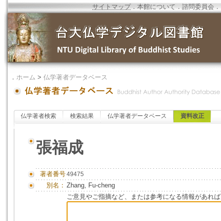
サイトマップ
．
本館について
．
諮問委員会
．
．
ホーム
>
仏学著者データベース
仏学著者検索
検索結果
仏学著者データベース
資料改正
張福成
著者番号
49475
別名：
Zhang, Fu-cheng
ご意見やご指摘など、または参考になる情報があれば