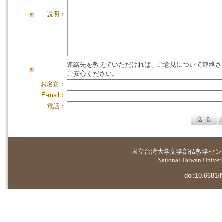
説明：
連絡先を教えていただければ、ご意見について連絡さ
ご安心ください。
お名前：
E-mail：
電話：
国立台湾大学
文学部仏教学セン
National Taiwan Universi
doi:10.6681