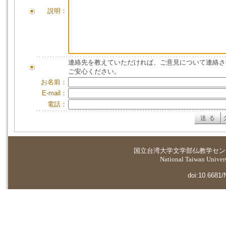
説明：
連絡先を教えていただければ、ご意見について連絡さ
ご安心ください。
お名前：
E-mail：
電話：
国立台湾大学
文学部仏教学セン
National Taiwan Universi
doi:10.6681