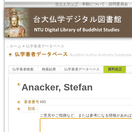
サイトマップ
．
本館について
．
諮問委員会
．
．
ホーム
>
仏学著者データベース
仏学著者検索
検索結果
仏学著者データベース
資料改正
Anacker, Stefan
著者番号
495
別名：
ご意見やご指摘など、または参考になる情報があれば