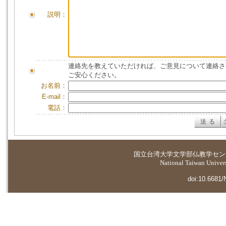
説明：
連絡先を教えていただければ、ご意見について連絡さ
ご安心ください。
お名前：
E-mail：
電話：
国立台湾大学
文学部仏教学セン
National Taiwan Universi
doi:10.6681