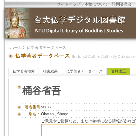
サイトマップ
．
本館について
．
諮問委員会
．
．
ホーム
>
仏学著者データベース
仏学著者検索
検索結果
仏学著者データベース
資料改正
桶谷省吾
著者番号
50077
別名：
Oketani, Shogo
ご意見やご指摘など、または参考になる情報があれば