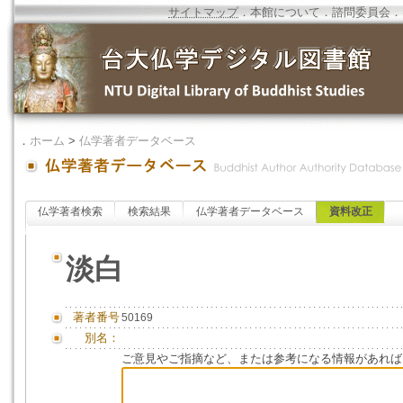
サイトマップ
．
本館について
．
諮問委員会
．
．
ホーム
>
仏学著者データベース
仏学著者検索
検索結果
仏学著者データベース
資料改正
淡白
著者番号
50169
別名：
ご意見やご指摘など、または参考になる情報があれば