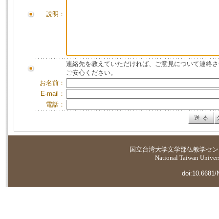
説明：
連絡先を教えていただければ、ご意見について連絡さ
ご安心ください。
お名前：
E-mail：
電話：
国立台湾大学
文学部仏教学セン
National Taiwan Universi
doi:10.6681