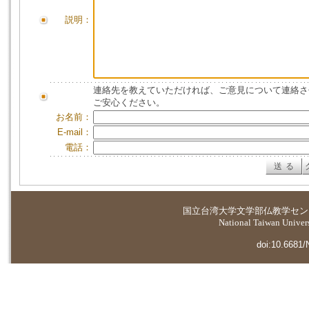
説明：
連絡先を教えていただければ、ご意見について連絡さ
ご安心ください。
お名前：
E-mail：
電話：
国立台湾大学
文学部仏教学セン
National Taiwan Universi
doi:10.6681