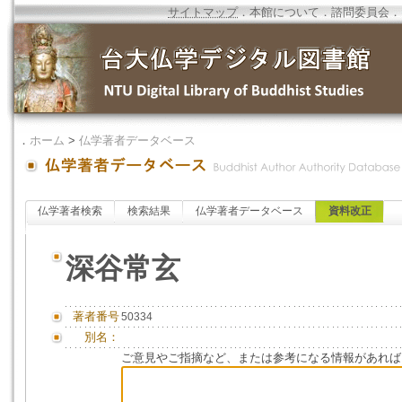
サイトマップ
．
本館について
．
諮問委員会
．
．
ホーム
>
仏学著者データベース
仏学著者検索
検索結果
仏学著者データベース
資料改正
深谷常玄
著者番号
50334
別名：
ご意見やご指摘など、または参考になる情報があれば