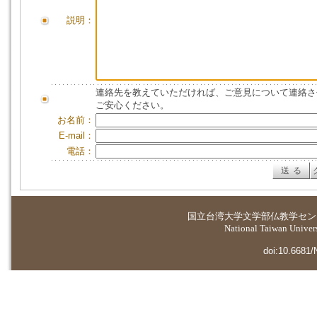
説明：
連絡先を教えていただければ、ご意見について連絡さ
ご安心ください。
お名前：
E-mail：
電話：
国立台湾大学
文学部仏教学セン
National Taiwan Universi
doi:10.6681