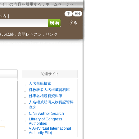
サイトの内容を引用する
．
ホームページへ
中
EN
ト内
｜
戻る
タル仏経
言語レッスン
リンク
．
．
関連サイト
。
人名規範檢索
。
佛教著者人名權威資料庫
。
佛學名相規範資料庫
。
人名權威明清人物傳記資料
查詢
。
CiNii Author Search
Library of Congress
。
Authorities
VIAF(Virtual International
。
Authority File)