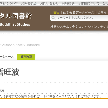
本館について
．
諮問委員会
．
お問い合わせ
．
資料提供
．
著作権について
．
当
｜
書目
｜
仏学著者データベース
｜
当サイ
検索システム
全文コレクション
デジ
．
．
ータベース
資料改正
哲旺波
旺波
たは参考になる情報があれば、下に書き込んでいただければ助かります。