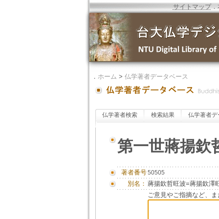
サイトマップ
．
．
ホーム
>
仏学著者データベース
仏学著者検索
検索結果
仏学著者デ
第一世蔣揚欽
著者番号
50505
別名：
蔣揚欽哲旺波=蔣揚欽澤
ご意見やご指摘など、ま