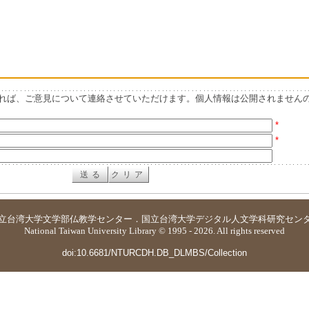
れば、ご意見について連絡させていただけます。個人情報は公開されません
*
*
立台湾大学
文学部仏教学センター
．
国立台湾大学デジタル人文学科研究セン
National Taiwan University Library © 1995 - 2026. All rights reserved
doi:10.6681/NTURCDH.DB_DLMBS/Collection