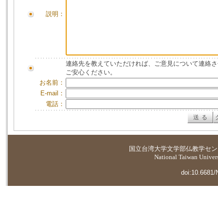
説明：
連絡先を教えていただければ、ご意見について連絡さ
ご安心ください。
お名前：
E-mail：
電話：
国立台湾大学
文学部仏教学セン
National Taiwan Universi
doi:10.6681