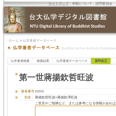
サイトマップ
．
本館について
．
諮問委員会
．
．
ホーム
>
仏学著者データベース
仏学著者検索
検索結果
仏学著者データベース
資料改正
第一世蔣揚欽哲旺波
著者番号
50505
別名：
蔣揚欽哲旺波=蔣揚欽澤旺波
ご意見やご指摘など、または参考になる情報があれば