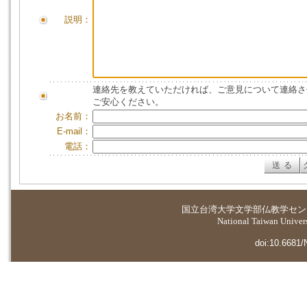
説明：
連絡先を教えていただければ、ご意見について連絡さ
ご安心ください。
お名前：
E-mail：
電話：
国立台湾大学
文学部仏教学セン
National Taiwan Universi
doi:10.6681