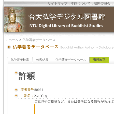
サイトマップ
．
本館について
．
諮問委員会
．
．
ホーム
>
仏学著者データベース
仏学著者検索
検索結果
仏学著者データベース
資料改正
許穎
著者番号
50934
別名：
Xu, Ying
ご意見やご指摘など、または参考になる情報があれば