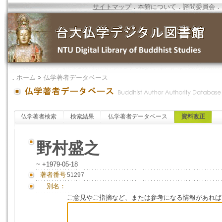
サイトマップ
．
本館について
．
諮問委員会
．
．
ホーム
>
仏学著者データベース
仏学著者検索
検索結果
仏学著者データベース
資料改正
野村盛之
~ +1979-05-18
著者番号
51297
別名：
ご意見やご指摘など、または参考になる情報があれば