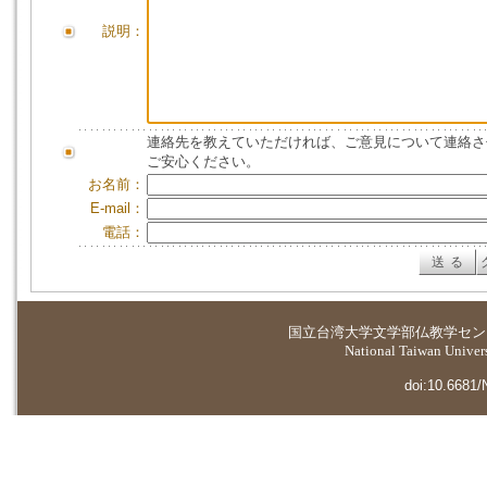
説明：
連絡先を教えていただければ、ご意見について連絡さ
ご安心ください。
お名前：
E-mail：
電話：
国立台湾大学
文学部仏教学セン
National Taiwan Universi
doi:10.6681