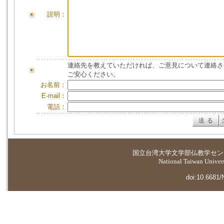
説明：
連絡先を教えていただければ、ご意見について連絡さ
ご安心ください。
お名前：
E-mail：
電話：
国立台湾大学
文学部仏教学セン
National Taiwan Universi
doi:10.6681