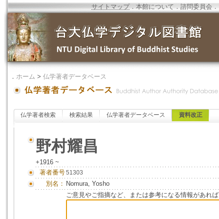
サイトマップ
．
本館について
．
諮問委員会
．
．
ホーム
>
仏学著者データベース
仏学著者検索
検索結果
仏学著者データベース
資料改正
野村耀昌
+1916 ~
著者番号
51303
別名：
Nomura, Yosho
ご意見やご指摘など、または参考になる情報があれば