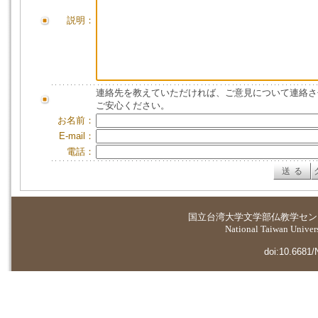
説明：
連絡先を教えていただければ、ご意見について連絡さ
ご安心ください。
お名前：
E-mail：
電話：
国立台湾大学
文学部仏教学セン
National Taiwan Universi
doi:10.6681