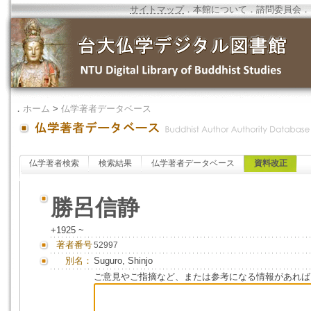
サイトマップ
．
本館について
．
諮問委員会
．
．
ホーム
>
仏学著者データベース
仏学著者検索
検索結果
仏学著者データベース
資料改正
勝呂信静
+1925 ~
著者番号
52997
別名：
Suguro, Shinjo
ご意見やご指摘など、または参考になる情報があれば