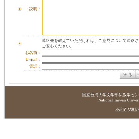
説明：
連絡先を教えていただければ、ご意見について連絡さ
ご安心ください。
お名前：
E-mail：
電話：
国立台湾大学
文学部仏教学セン
National Taiwan Universi
doi:10.6681