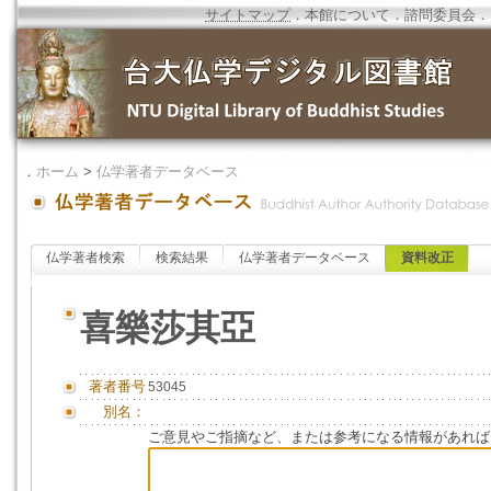
サイトマップ
．
本館について
．
諮問委員会
．
．
ホーム
>
仏学著者データベース
仏学著者検索
検索結果
仏学著者データベース
資料改正
喜樂莎其亞
著者番号
53045
別名：
ご意見やご指摘など、または参考になる情報があれば