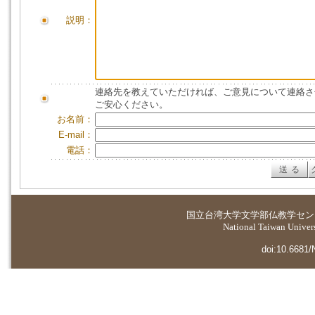
説明：
連絡先を教えていただければ、ご意見について連絡さ
ご安心ください。
お名前：
E-mail：
電話：
国立台湾大学
文学部仏教学セン
National Taiwan Universi
doi:10.6681