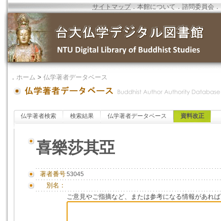
サイトマップ
．
本館について
．
諮問委員会
．
．
ホーム
>
仏学著者データベース
仏学著者検索
検索結果
仏学著者データベース
資料改正
喜樂莎其亞
著者番号
53045
別名：
ご意見やご指摘など、または参考になる情報があれば