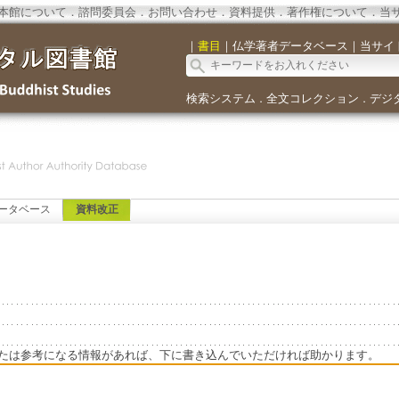
本館について
．
諮問委員会
．
お問い合わせ
．
資料提供
．
著作権について
．
当
｜
書目
｜
仏学著者データベース
｜
当サイ
検索システム
全文コレクション
デジ
．
．
ータベース
資料改正
たは参考になる情報があれば、下に書き込んでいただければ助かります。