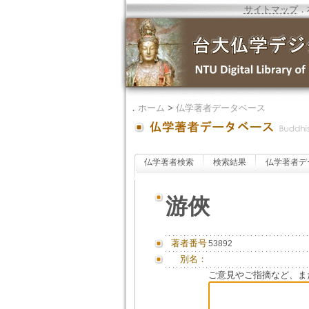
サイトマップ
．
．
ホーム
>
仏学著者データベース
仏学著者検索
検索結果
仏学著者デ
游俠
著者番号
53892
別名：
ご意見やご指摘など、ま