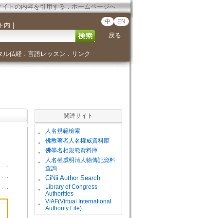
サイトの内容を引用する
．
ホームページへ
中
EN
ト内
｜
戻る
タル仏経
言語レッスン
リンク
．
．
関連サイト
。
人名規範檢索
。
佛教著者人名權威資料庫
。
佛學名相規範資料庫
。
人名權威明清人物傳記資料
查詢
。
CiNii Author Search
Library of Congress
。
Authorities
VIAF(Virtual International
。
Authority File)