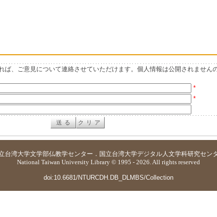
れば、ご意見について連絡させていただけます。個人情報は公開されません
*
*
立台湾大学
文学部仏教学センター
．
国立台湾大学デジタル人文学科研究セン
National Taiwan University Library © 1995 - 2026. All rights reserved
doi:10.6681/NTURCDH.DB_DLMBS/Collection