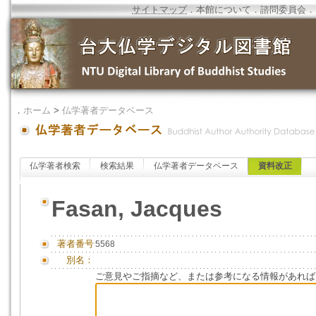
サイトマップ
．
本館について
．
諮問委員会
．
．
ホーム
>
仏学著者データベース
仏学著者検索
検索結果
仏学著者データベース
資料改正
Fasan, Jacques
著者番号
5568
別名：
ご意見やご指摘など、または参考になる情報があれば