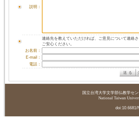
説明：
連絡先を教えていただければ、ご意見について連絡さ
ご安心ください。
お名前：
E-mail：
電話：
国立台湾大学
文学部仏教学セン
National Taiwan Universi
doi:10.6681