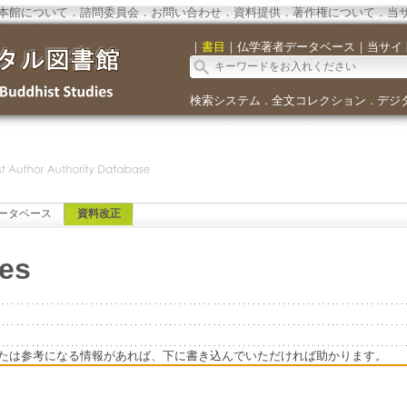
本館について
．
諮問委員会
．
お問い合わせ
．
資料提供
．
著作権について
．
当
｜
書目
｜
仏学著者データベース
｜
当サイ
検索システム
全文コレクション
デジ
．
．
ータベース
資料改正
es
たは参考になる情報があれば、下に書き込んでいただければ助かります。