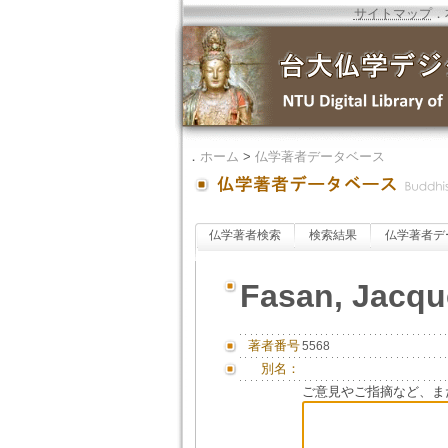
サイトマップ
．
．
ホーム
>
仏学著者データベース
仏学著者検索
検索結果
仏学著者デ
Fasan, Jacqu
著者番号
5568
別名：
ご意見やご指摘など、ま