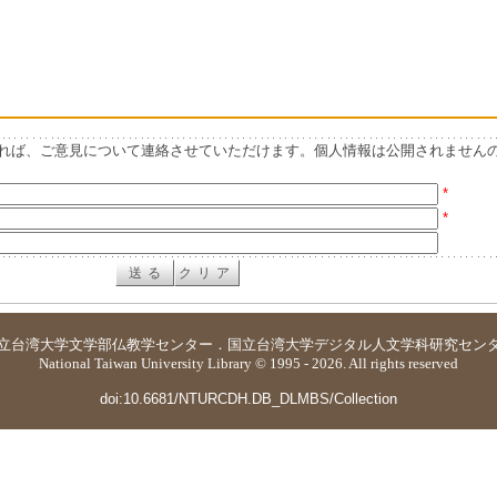
れば、ご意見について連絡させていただけます。個人情報は公開されません
*
*
立台湾大学
文学部仏教学センター
．
国立台湾大学デジタル人文学科研究セン
National Taiwan University Library © 1995 - 2026. All rights reserved
doi:10.6681/NTURCDH.DB_DLMBS/Collection