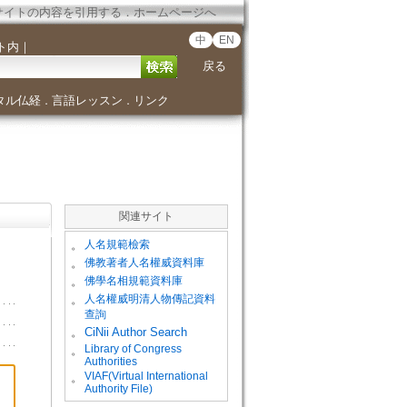
サイトの内容を引用する
．
ホームページへ
中
EN
ト内
｜
戻る
タル仏経
言語レッスン
リンク
．
．
関連サイト
。
人名規範檢索
。
佛教著者人名權威資料庫
。
佛學名相規範資料庫
。
人名權威明清人物傳記資料
查詢
。
CiNii Author Search
Library of Congress
。
Authorities
VIAF(Virtual International
。
Authority File)