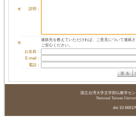
説明：
連絡先を教えていただければ、ご意見について連絡さ
ご安心ください。
お名前：
E-mail：
電話：
国立台湾大学
文学部仏教学セン
National Taiwan Universi
doi:10.6681