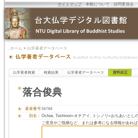
サイトマップ
．
本館について
．
諮問委員会
．
．
ホーム
>
仏学著者データベース
仏学著者検索
検索結果
仏学著者データベース
資料改正
落合俊典
著者番号
56789
別名：
Ochiai, Toshinori=オチアイ, トシノリ=おちあいとし
ご意見やご指摘など、または参考になる情報があれば