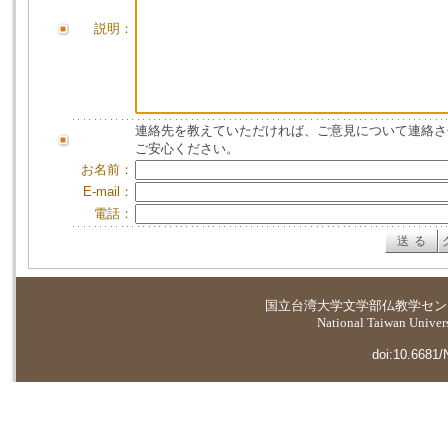
説明：
連絡先を教えていただければ、ご意見について連絡さ
ご安心ください。
お名前：
E-mail：
電話：
国立台湾大学
文学部仏教学セン
National Taiwan Universi
doi:10.6681