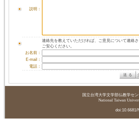
説明：
連絡先を教えていただければ、ご意見について連絡さ
ご安心ください。
お名前：
E-mail：
電話：
国立台湾大学
文学部仏教学セン
National Taiwan Universi
doi:10.6681