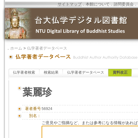
サイトマップ
．
本館について
．
諮問委員会
．
．
ホーム
>
仏学著者データベース
仏学著者検索
検索結果
仏学著者データベース
資料改正
葉麗珍
著者番号
56924
別名：
ご意見やご指摘など、または参考になる情報があれば