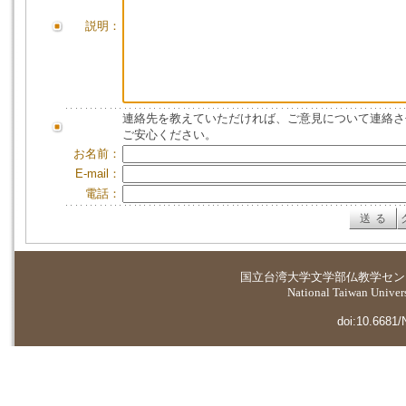
説明：
連絡先を教えていただければ、ご意見について連絡さ
ご安心ください。
お名前：
E-mail：
電話：
国立台湾大学
文学部仏教学セン
National Taiwan Universi
doi:10.6681