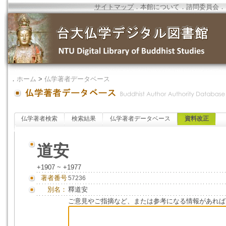
サイトマップ
．
本館について
．
諮問委員会
．
．
ホーム
>
仏学著者データベース
仏学著者検索
検索結果
仏学著者データベース
資料改正
道安
+1907 ~ +1977
著者番号
57236
別名：
釋道安
ご意見やご指摘など、または参考になる情報があれば