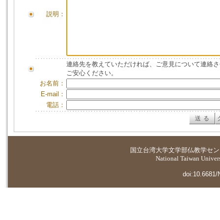
説明：
連絡先を教えていただければ、ご意見について連絡さ
ご安心ください。
お名前：
E-mail：
電話：
国立台湾大学
文学部仏教学セン
National Taiwan Universi
doi:10.6681