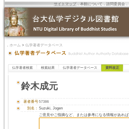
サイトマップ
．
本館について
．
諮問委員会
．
．
ホーム
>
仏学著者データベース
仏学著者検索
検索結果
仏学著者データベース
資料改正
鈴木成元
著者番号
57386
別名：
Suzuki, Jogen
ご意見やご指摘など、または参考になる情報があれば