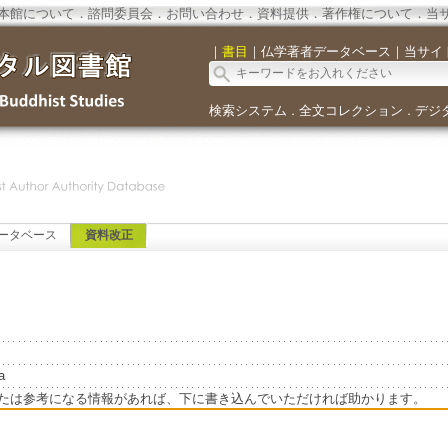
本館について
．
諮問委員会
．
お問い合わせ
．
資料提供
．
著作権について
．
当
｜
書目
｜
仏学著者データベース
｜
当サイ
検索システム
全文コレクション
デジ
．
．
ータベース
資料改正
a
たは参考になる情報があれば、下に書き込んでいただければ助かります。