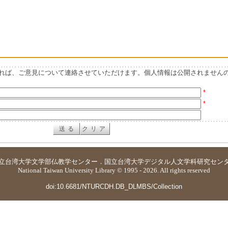
れば、ご意見について連絡させていただけます。個人情報は公開されません
*
*
立台湾大学
文学部仏教学センター
．
国立台湾大学デジタル人文学科研究セン
National Taiwan University Library © 1995 - 2026. All rights reserved
doi:10.6681/NTURCDH.DB_DLMBS/Collection