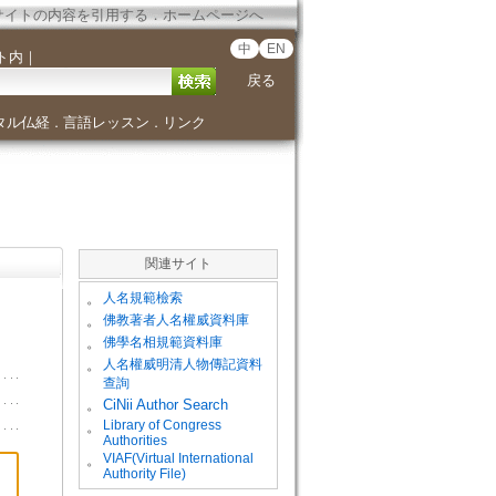
サイトの内容を引用する
．
ホームページへ
中
EN
ト内
｜
戻る
タル仏経
言語レッスン
リンク
．
．
関連サイト
。
人名規範檢索
。
佛教著者人名權威資料庫
。
佛學名相規範資料庫
。
人名權威明清人物傳記資料
查詢
。
CiNii Author Search
Library of Congress
。
Authorities
VIAF(Virtual International
。
Authority File)