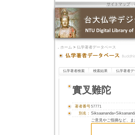
サイトマップ
．
．
ホーム
>
仏学著者データベース
仏学著者検索
検索結果
仏学著者デ
實叉難陀
著者番号
57771
別名：
Siksaananda=Siksanand
ご意見やご指摘など、ま