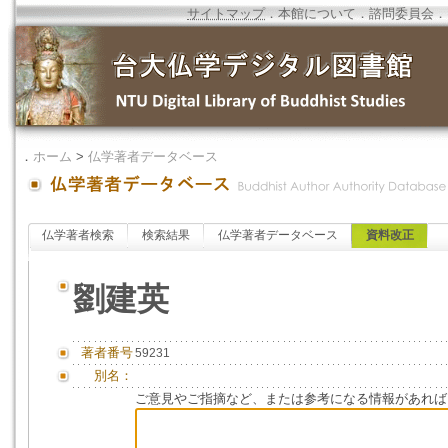
サイトマップ
．
本館について
．
諮問委員会
．
．
ホーム
>
仏学著者データベース
仏学著者検索
検索結果
仏学著者データベース
資料改正
劉建英
著者番号
59231
別名：
ご意見やご指摘など、または参考になる情報があれば