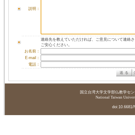
説明：
連絡先を教えていただければ、ご意見について連絡さ
ご安心ください。
お名前：
E-mail：
電話：
国立台湾大学
文学部仏教学セン
National Taiwan Universi
doi:10.6681