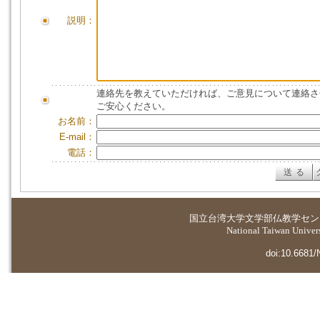
説明：
連絡先を教えていただければ、ご意見について連絡さ
ご安心ください。
お名前：
E-mail：
電話：
国立台湾大学
文学部仏教学セン
National Taiwan Universi
doi:10.6681