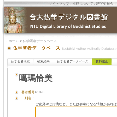
サイトマップ
．
本館について
．
諮問委員会
．
．
ホーム
>
仏学著者データベース
仏学著者検索
検索結果
仏学著者データベース
資料改正
噶瑪恰美
著者番号
61090
別名：
ご意見やご指摘など、または参考になる情報があれば