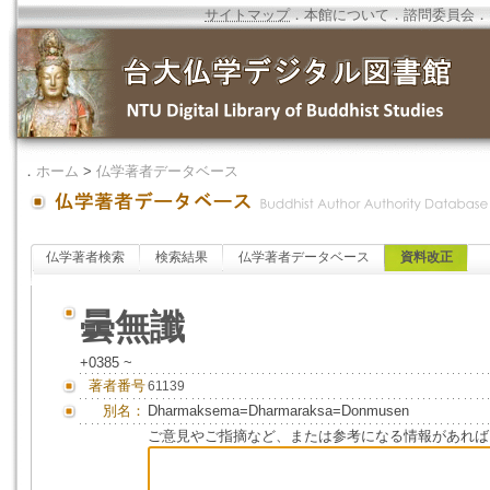
サイトマップ
．
本館について
．
諮問委員会
．
．
ホーム
>
仏学著者データベース
仏学著者検索
検索結果
仏学著者データベース
資料改正
曇無讖
+0385 ~
著者番号
61139
別名：
Dharmaksema=Dharmaraksa=Donmusen
ご意見やご指摘など、または参考になる情報があれば