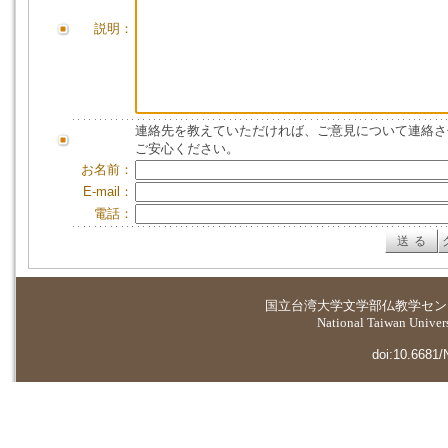
説明：
連絡先を教えていただければ、ご意見について連絡さ
ご安心ください。
お名前：
E-mail：
電話：
国立台湾大学
文学部仏教学セン
National Taiwan Universi
doi:10.6681