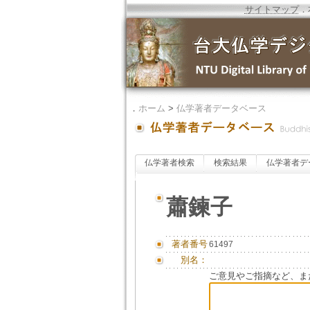
サイトマップ
．
．
ホーム
>
仏学著者データベース
仏学著者検索
検索結果
仏学著者デ
蕭鍊子
著者番号
61497
別名：
ご意見やご指摘など、ま