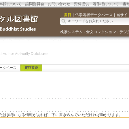
本館について
．
諮問委員会
．
お問い合わせ
．
資料提供
．
著作権について
．
当
｜
書目
｜
仏学著者データベース
｜
当サイ
検索システム
全文コレクション
デジ
．
．
ータベース
資料改正
たは参考になる情報があれば、下に書き込んでいただければ助かります。