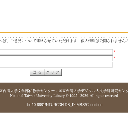
れば、ご意見について連絡させていただけます。個人情報は公開されません
*
*
立台湾大学
文学部仏教学センター
．
国立台湾大学デジタル人文学科研究セン
National Taiwan University Library © 1995 - 2026. All rights reserved
doi:10.6681/NTURCDH.DB_DLMBS/Collection