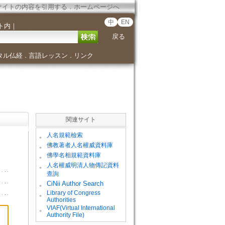
サイトの内容を引用する
．
ホームページへ
中
EN
ト内
｜
戻る
タル仏経
言語レッスン
リンク
．
．
関連サイト
。
人名規範檢索
。
佛教著者人名權威資料庫
。
佛學名相規範資料庫
。
人名權威明清人物傳記資料
查詢
。
CiNii Author Search
Library of Congress
。
Authorities
VIAF(Virtual International
。
Authority File)