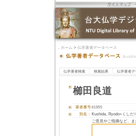
サイトマップ
．
．
ホーム
>
仏学著者データベース
仏学著者検索
検索結果
仏学著者デ
櫛田良道
著者番号
61955
別名：
Kushida, Ryodo=く
ご意見やご指摘など、ま