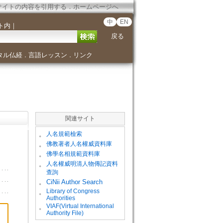
サイトの内容を引用する
．
ホームページへ
中
EN
ト内
｜
戻る
タル仏経
言語レッスン
リンク
．
．
関連サイト
。
人名規範檢索
。
佛教著者人名權威資料庫
。
佛學名相規範資料庫
。
人名權威明清人物傳記資料
查詢
。
CiNii Author Search
Library of Congress
。
Authorities
VIAF(Virtual International
。
Authority File)