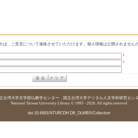
れば、ご意見について連絡させていただけます。個人情報は公開されません
*
*
立台湾大学
文学部仏教学センター
．
国立台湾大学デジタル人文学科研究セン
National Taiwan University Library © 1995 - 2026. All rights reserved
doi:10.6681/NTURCDH.DB_DLMBS/Collection