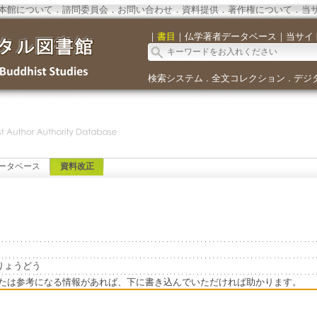
本館について
．
諮問委員会
．
お問い合わせ
．
資料提供
．
著作権について
．
当
｜
書目
｜
仏学著者データベース
｜
当サイ
検索システム
全文コレクション
デジ
．
．
ータベース
資料改正
しだりょうどう
たは参考になる情報があれば、下に書き込んでいただければ助かります。