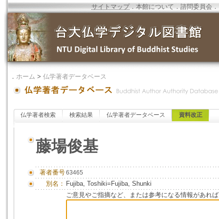
サイトマップ
．
本館について
．
諮問委員会
．
．
ホーム
>
仏学著者データベース
仏学著者検索
検索結果
仏学著者データベース
資料改正
藤場俊基
著者番号
63465
別名：
Fujiba, Toshiki=Fujiba, Shunki
ご意見やご指摘など、または参考になる情報があれば