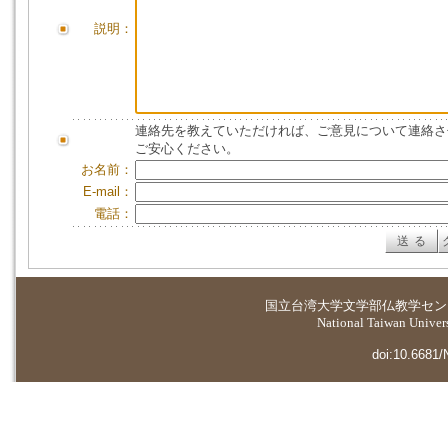
説明：
連絡先を教えていただければ、ご意見について連絡さ
ご安心ください。
お名前：
E-mail：
電話：
国立台湾大学
文学部仏教学セン
National Taiwan Universi
doi:10.6681