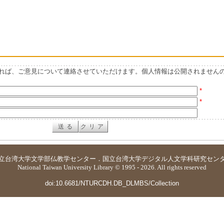
れば、ご意見について連絡させていただけます。個人情報は公開されません
*
*
立台湾大学
文学部仏教学センター
．
国立台湾大学デジタル人文学科研究セン
National Taiwan University Library © 1995 - 2026. All rights reserved
doi:10.6681/NTURCDH.DB_DLMBS/Collection