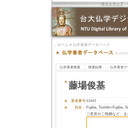
サイトマップ
．
．
ホーム
>
仏学著者データベース
仏学著者検索
検索結果
仏学著者デ
藤場俊基
著者番号
63465
別名：
Fujiba, Toshiki=Fujiba, S
ご意見やご指摘など、ま