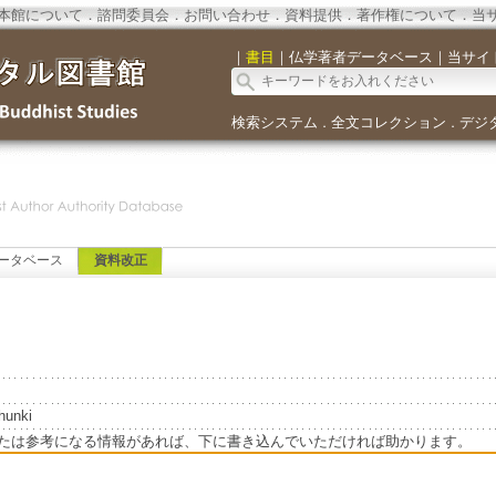
本館について
．
諮問委員会
．
お問い合わせ
．
資料提供
．
著作権について
．
当
｜
書目
｜
仏学著者データベース
｜
当サイ
検索システム
全文コレクション
デジ
．
．
ータベース
資料改正
hunki
たは参考になる情報があれば、下に書き込んでいただければ助かります。