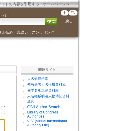
サイトの内容を引用する
．
ホームページへ
中
EN
ト内
｜
戻る
タル仏経
言語レッスン
リンク
．
．
関連サイト
。
人名規範檢索
。
佛教著者人名權威資料庫
。
佛學名相規範資料庫
。
人名權威明清人物傳記資料
查詢
。
CiNii Author Search
Library of Congress
。
Authorities
VIAF(Virtual International
。
Authority File)