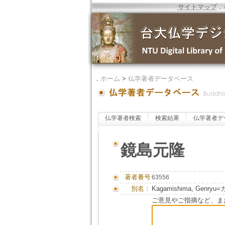
サイトマップ
．
．
ホーム
>
仏学著者データベース
仏学著者検索
検索結果
仏学著者デ
鏡島元隆
著者番号
63556
別名：
Kagamishima, Genr
ご意見やご指摘など、ま