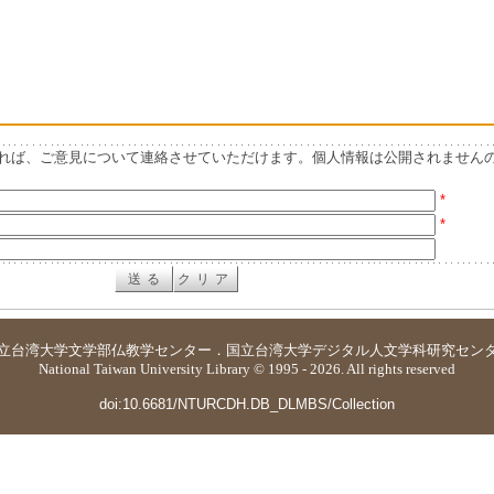
れば、ご意見について連絡させていただけます。個人情報は公開されません
*
*
立台湾大学
文学部仏教学センター
．
国立台湾大学デジタル人文学科研究セン
National Taiwan University Library © 1995 - 2026. All rights reserved
doi:10.6681/NTURCDH.DB_DLMBS/Collection