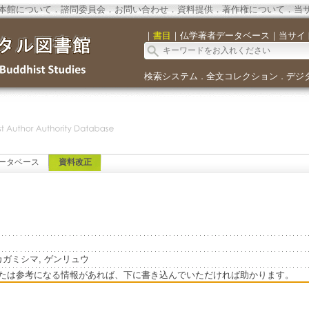
本館について
．
諮問委員会
．
お問い合わせ
．
資料提供
．
著作権について
．
当
｜
書目
｜
仏学著者データベース
｜
当サイ
検索システム
全文コレクション
デジ
．
．
ータベース
資料改正
yu=カガミシマ, ゲンリュウ
たは参考になる情報があれば、下に書き込んでいただければ助かります。