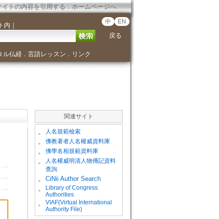
サイトの内容を引用する
．
ホームページへ
中
EN
ト内
｜
戻る
タル仏経
言語レッスン
リンク
．
．
関連サイト
。
人名規範檢索
。
佛教著者人名權威資料庫
。
佛學名相規範資料庫
。
人名權威明清人物傳記資料
查詢
。
CiNii Author Search
Library of Congress
。
Authorities
VIAF(Virtual International
。
Authority File)