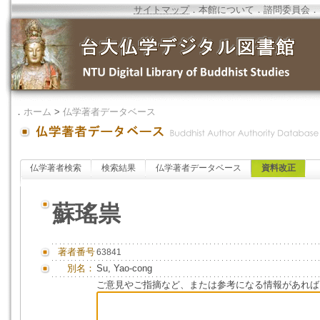
サイトマップ
．
本館について
．
諮問委員会
．
．
ホーム
>
仏学著者データベース
仏学著者検索
検索結果
仏学著者データベース
資料改正
蘇瑤祟
著者番号
63841
別名：
Su, Yao-cong
ご意見やご指摘など、または参考になる情報があれば