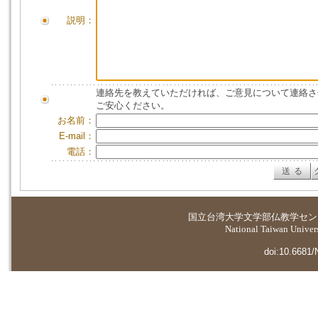
説明：
連絡先を教えていただければ、ご意見について連絡さ
ご安心ください。
お名前：
E-mail：
電話：
国立台湾大学
文学部仏教学セン
National Taiwan Universi
doi:10.6681