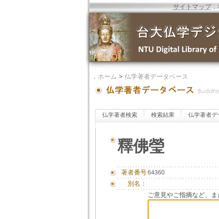
サイトマップ
．
．
ホーム
>
仏学著者データベース
仏学著者検索
検索結果
仏学著者デ
釋佛瑩
著者番号
64360
別名：
ご意見やご指摘など、ま