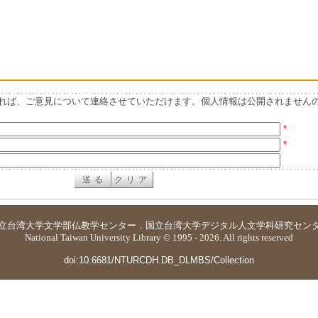
れば、ご意見について連絡させていただけます。個人情報は公開されません
*
*
立台湾大学
文学部仏教学センター
．
国立台湾大学デジタル人文学科研究セン
National Taiwan University Library © 1995 - 2026. All rights reserved
doi:10.6681/NTURCDH.DB_DLMBS/Collection