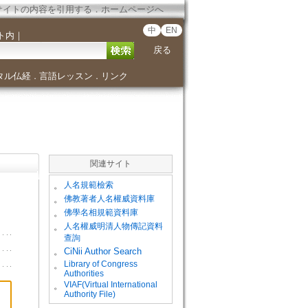
サイトの内容を引用する
．
ホームページへ
中
EN
ト内
｜
戻る
タル仏経
言語レッスン
リンク
．
．
関連サイト
。
人名規範檢索
。
佛教著者人名權威資料庫
。
佛學名相規範資料庫
。
人名權威明清人物傳記資料
查詢
。
CiNii Author Search
Library of Congress
。
Authorities
VIAF(Virtual International
。
Authority File)