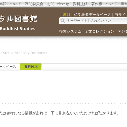
本館について
．
諮問委員会
．
お問い合わせ
．
資料提供
．
著作権について
．
当
｜
書目
｜
仏学著者データベース
｜
当サイ
検索システム
全文コレクション
デジ
．
．
ータベース
資料改正
たは参考になる情報があれば、下に書き込んでいただければ助かります。