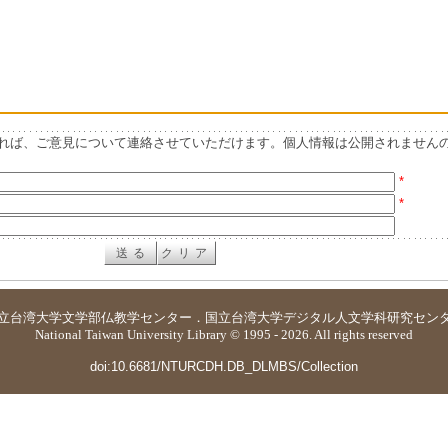
れば、ご意見について連絡させていただけます。個人情報は公開されません
*
*
立台湾大学
文学部仏教学センター
．
国立台湾大学デジタル人文学科研究セン
National Taiwan University Library © 1995 - 2026. All rights reserved
doi:10.6681/NTURCDH.DB_DLMBS/Collection