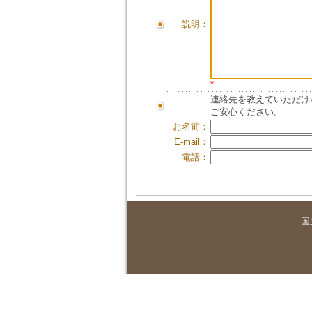
説明：
*
連絡先を教えていただけ
ご安心ください。
お名前：
E-mail：
電話：
国