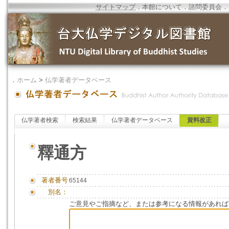
サイトマップ
．
本館について
．
諮問委員会
．
．
ホーム
>
仏学著者データベース
仏学著者検索
検索結果
仏学著者データベース
資料改正
釋通方
著者番号
65144
別名：
ご意見やご指摘など、または参考になる情報があれば