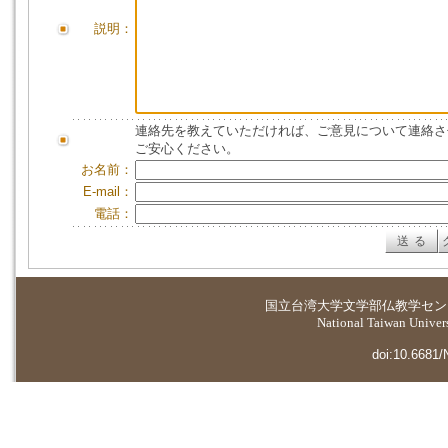
説明：
連絡先を教えていただければ、ご意見について連絡さ
ご安心ください。
お名前：
E-mail：
電話：
国立台湾大学
文学部仏教学セン
National Taiwan Universi
doi:10.6681