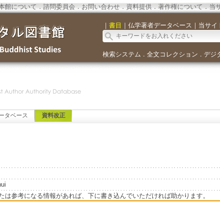
本館について
．
諮問委員会
．
お問い合わせ
．
資料提供
．
著作権について
．
当
｜
書目
｜
仏学著者データベース
｜
当サイ
検索システム
全文コレクション
デジ
．
．
ータベース
資料改正
ui
たは参考になる情報があれば、下に書き込んでいただければ助かります。