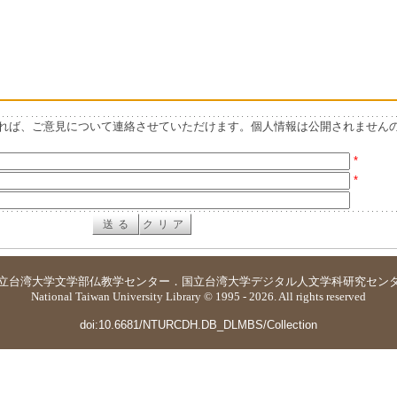
れば、ご意見について連絡させていただけます。個人情報は公開されません
*
*
立台湾大学
文学部仏教学センター
．
国立台湾大学デジタル人文学科研究セン
National Taiwan University Library © 1995 - 2026. All rights reserved
doi:10.6681/NTURCDH.DB_DLMBS/Collection