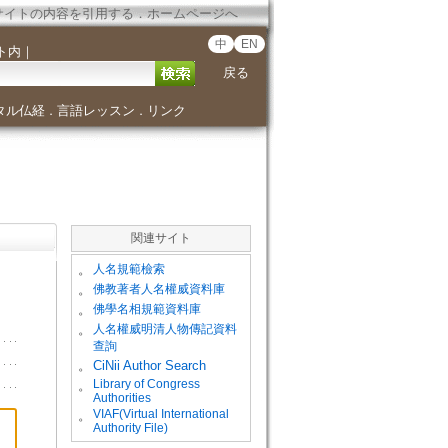
サイトの内容を引用する
．
ホームページへ
中
EN
ト内
｜
戻る
タル仏経
言語レッスン
リンク
．
．
関連サイト
。
人名規範檢索
。
佛教著者人名權威資料庫
。
佛學名相規範資料庫
。
人名權威明清人物傳記資料
查詢
。
CiNii Author Search
Library of Congress
。
Authorities
VIAF(Virtual International
。
Authority File)