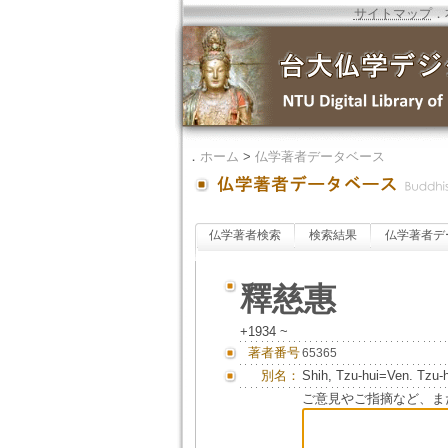
サイトマップ
．
．
ホーム
>
仏学著者データベース
仏学著者検索
検索結果
仏学著者デ
釋慈惠
+1934 ~
著者番号
65365
別名：
Shih, Tzu-hui=Ven. Tzu-h
ご意見やご指摘など、ま