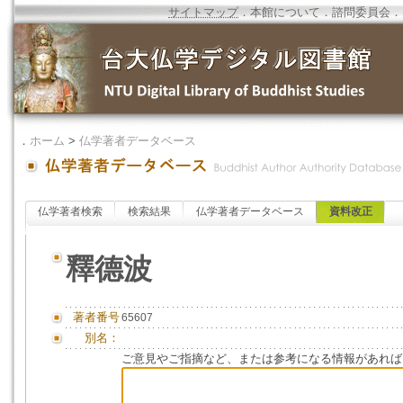
サイトマップ
．
本館について
．
諮問委員会
．
．
ホーム
>
仏学著者データベース
仏学著者検索
検索結果
仏学著者データベース
資料改正
釋德波
著者番号
65607
別名：
ご意見やご指摘など、または参考になる情報があれば