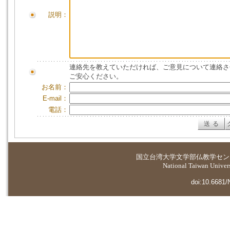
説明：
連絡先を教えていただければ、ご意見について連絡さ
ご安心ください。
お名前：
E-mail：
電話：
国立台湾大学
文学部仏教学セン
National Taiwan Universi
doi:10.6681