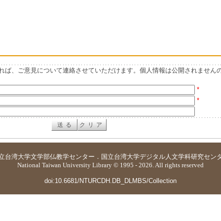
れば、ご意見について連絡させていただけます。個人情報は公開されません
*
*
立台湾大学
文学部仏教学センター
．
国立台湾大学デジタル人文学科研究セン
National Taiwan University Library © 1995 - 2026. All rights reserved
doi:10.6681/NTURCDH.DB_DLMBS/Collection