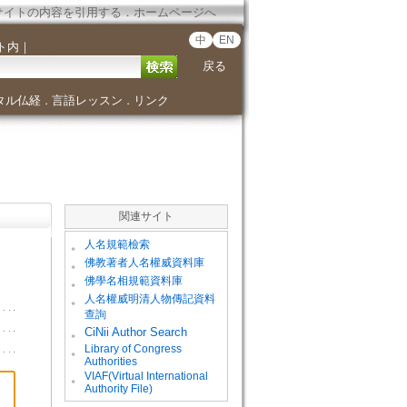
サイトの内容を引用する
．
ホームページへ
中
EN
ト内
｜
戻る
タル仏経
言語レッスン
リンク
．
．
関連サイト
。
人名規範檢索
。
佛教著者人名權威資料庫
。
佛學名相規範資料庫
。
人名權威明清人物傳記資料
查詢
。
CiNii Author Search
Library of Congress
。
Authorities
VIAF(Virtual International
。
Authority File)