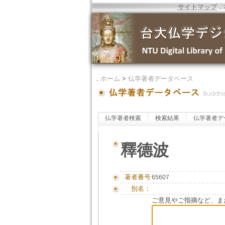
サイトマップ
．
．
ホーム
>
仏学著者データベース
仏学著者検索
検索結果
仏学著者デ
釋德波
著者番号
65607
別名：
ご意見やご指摘など、ま