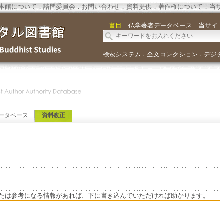
本館について
．
諮問委員会
．
お問い合わせ
．
資料提供
．
著作権について
．
当
｜
書目
｜
仏学著者データベース
｜
当サイ
検索システム
全文コレクション
デジ
．
．
ータベース
資料改正
たは参考になる情報があれば、下に書き込んでいただければ助かります。