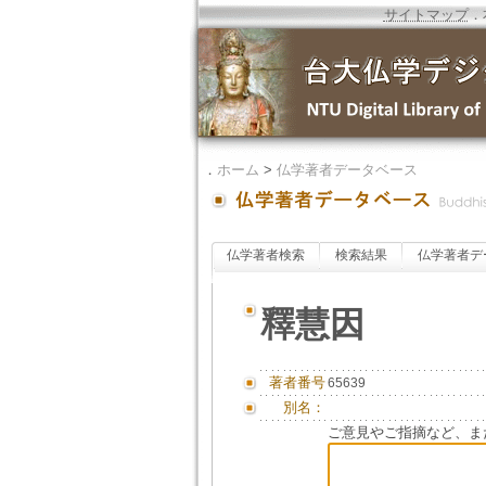
サイトマップ
．
．
ホーム
>
仏学著者データベース
仏学著者検索
検索結果
仏学著者デ
釋慧因
著者番号
65639
別名：
ご意見やご指摘など、ま