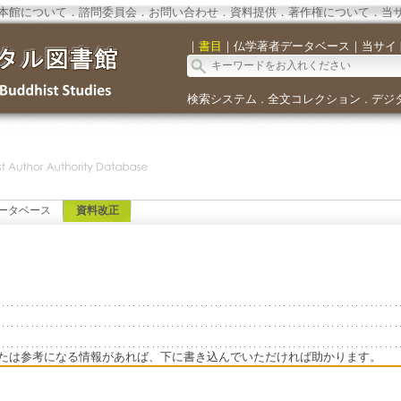
本館について
．
諮問委員会
．
お問い合わせ
．
資料提供
．
著作権について
．
当
｜
書目
｜
仏学著者データベース
｜
当サイ
検索システム
全文コレクション
デジ
．
．
ータベース
資料改正
たは参考になる情報があれば、下に書き込んでいただければ助かります。