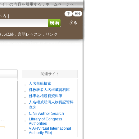
サイトの内容を引用する
．
ホームページへ
中
EN
ト内
｜
戻る
タル仏経
言語レッスン
リンク
．
．
関連サイト
。
人名規範檢索
。
佛教著者人名權威資料庫
。
佛學名相規範資料庫
。
人名權威明清人物傳記資料
查詢
。
CiNii Author Search
Library of Congress
。
Authorities
VIAF(Virtual International
。
Authority File)