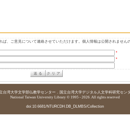
れば、ご意見について連絡させていただけます。個人情報は公開されません
*
*
立台湾大学
文学部仏教学センター
．
国立台湾大学デジタル人文学科研究セン
National Taiwan University Library © 1995 - 2026. All rights reserved
doi:10.6681/NTURCDH.DB_DLMBS/Collection