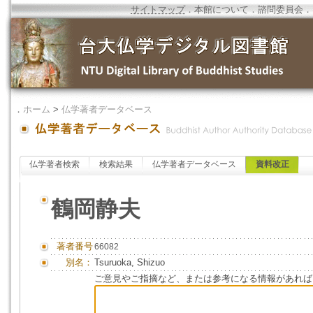
サイトマップ
．
本館について
．
諮問委員会
．
．
ホーム
>
仏学著者データベース
仏学著者検索
検索結果
仏学著者データベース
資料改正
鶴岡静夫
著者番号
66082
別名：
Tsuruoka, Shizuo
ご意見やご指摘など、または参考になる情報があれば