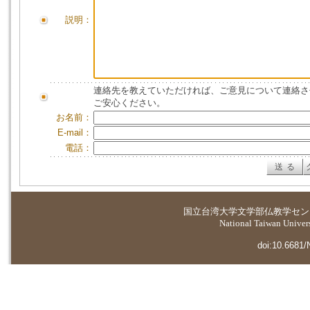
説明：
連絡先を教えていただければ、ご意見について連絡さ
ご安心ください。
お名前：
E-mail：
電話：
国立台湾大学
文学部仏教学セン
National Taiwan Universi
doi:10.6681