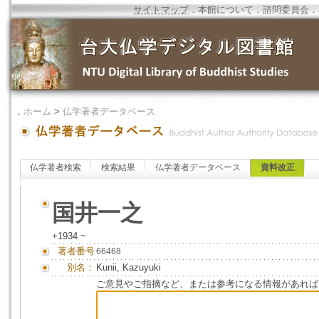
サイトマップ
．
本館について
．
諮問委員会
．
．
ホーム
>
仏学著者データベース
仏学著者検索
検索結果
仏学著者データベース
資料改正
国井一之
+1934 ~
著者番号
66468
別名：
Kunii, Kazuyuki
ご意見やご指摘など、または参考になる情報があれば