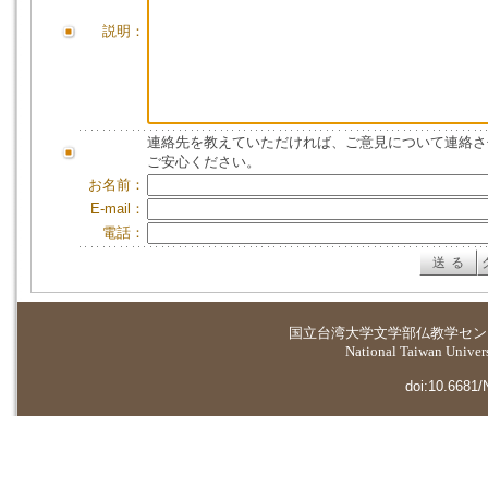
説明：
連絡先を教えていただければ、ご意見について連絡さ
ご安心ください。
お名前：
E-mail：
電話：
国立台湾大学
文学部仏教学セン
National Taiwan Universi
doi:10.6681