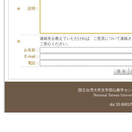
説明：
連絡先を教えていただければ、ご意見について連絡さ
ご安心ください。
お名前：
E-mail：
電話：
国立台湾大学
文学部仏教学セン
National Taiwan Universi
doi:10.6681