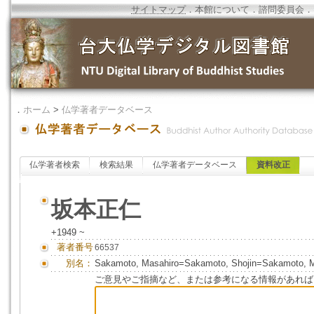
サイトマップ
．
本館について
．
諮問委員会
．
．
ホーム
>
仏学著者データベース
仏学著者検索
検索結果
仏学著者データベース
資料改正
坂本正仁
+1949 ~
著者番号
66537
別名：
Sakamoto, Masahiro=Sakamoto, Shojin=Sakamo
ご意見やご指摘など、または参考になる情報があれば